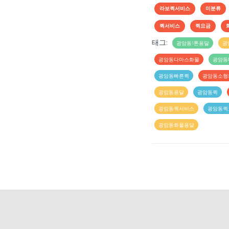
라보퀵서비스
미분류
퀵서비스
퀵요금
태그:
광암동1톤용달
광
광암동다마스화물
광암동
광암동빠른퀵
광암동소형
광암동용달
광암동퀵
광암동퀵서비스
광암동퀵
광암동화물용달