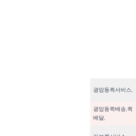
광암동퀵서비스,
광암동퀵배송,퀵
배달,