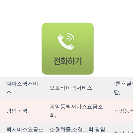
다마스퀵서비
1톤용달
오토바이퀵서비스,
스,
달,
광암동퀵서비스요금조
광암동퀵,
광암동
회,
퀵서비스요금조
소형화물,소형트럭,광암