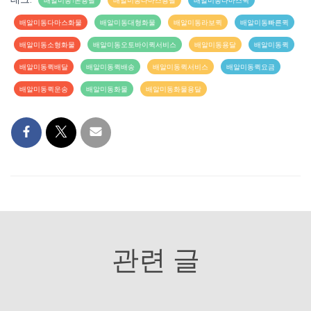
배알미동1톤용달
배알미동다마스용달
배알미동다마스퀵
배알미동다마스화물
배알미동대형화물
배알미동라보퀵
배알미동빠른퀵
배알미동소형화물
배알미동오토바이퀵서비스
배알미동용달
배알미동퀵
배알미동퀵배달
배알미동퀵배송
배알미동퀵서비스
배알미동퀵요금
배알미동퀵운송
배알미동화물
배알미동화물용달
관련 글