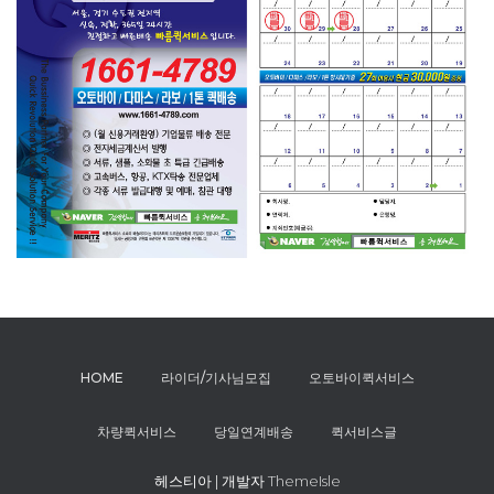
HOME
라이더/기사님모집
오토바이퀵서비스
차량퀵서비스
당일연계배송
퀵서비스글
헤스티아 | 개발자
ThemeIsle