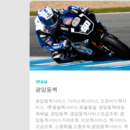
1톤용달
광암동퀵
광암동퀵서비스, 다마스퀵서비스, 오토바이퀵서
비스, 1톤용달퀵서비스,화물용달, 광암동퀵배송,
퀵배달, 광암동퀵, 광암동퀵서비스요금조회, 광
암동퀵서비스가격조회, 라보퀵서비스, 퀵서비스
요금조회, 소형화물,소형트럭,광암동퀵서비스, 퀵