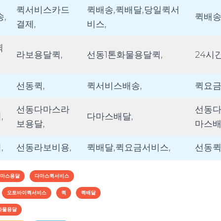
퀵서비스카드
퀵배송,퀵배달,당일퀵서
,
퀵배송
결제,
비스,
퀵
라보용달퀵,
선동1톤화물용달퀵,
24시
선동퀵,
퀵서비스배송,
퀵요금
선동다마스라
선동다
,
다마스배달,
보용달,
마스
,
선동라보비용,
퀵배달,퀵요금서비스,
선동퀵
마스용달
다마스퀵서비스
오토바이퀵서비스
퀵
퀵배달
화물용달