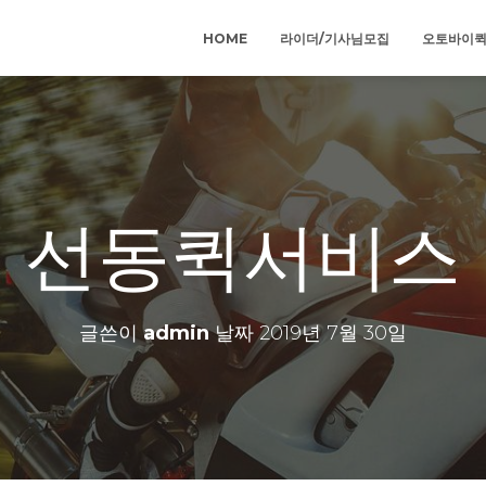
HOME
라이더/기사님모집
오토바이
선동퀵서비스
글쓴이
admin
날짜
2019년 7월 30일