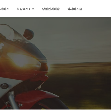
퀵서비스
차량퀵서비스
당일연계배송
퀵서비스글