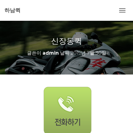
하남퀵
내
비
게
이
션
신장동퀵
토
글
글쓴이
admin
날짜
2019년 7월 30일