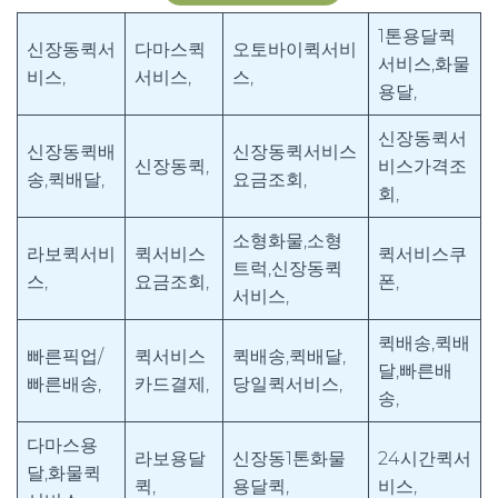
1톤용달퀵
신장동퀵서
다마스퀵
오토바이퀵서비
서비스,화물
비스,
서비스,
스,
용달,
신장동퀵서
신장동퀵배
신장동퀵서비스
신장동퀵,
비스가격조
송,퀵배달,
요금조회,
회,
소형화물,소형
라보퀵서비
퀵서비스
퀵서비스쿠
트럭,신장동퀵
스,
요금조회,
폰,
서비스,
퀵배송,퀵배
빠른픽업/
퀵서비스
퀵배송,퀵배달,
달,빠른배
빠른배송,
카드결제,
당일퀵서비스,
송,
다마스용
라보용달
신장동1톤화물
24시간퀵서
달,화물퀵
퀵,
용달퀵,
비스,