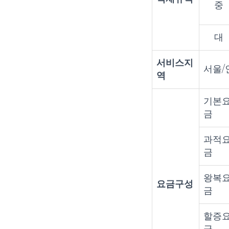
중
대
서비스지
서울/
역
기본
금
과적
금
왕복
요금구성
금
할증