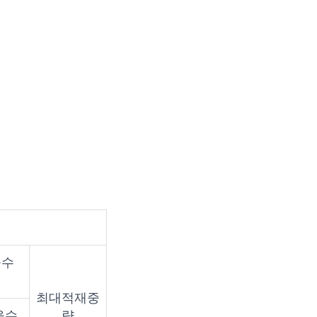
을수
최대적재중
을수
량