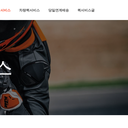
퀵서비스
차량퀵서비스
당일연계배송
퀵서비스글
스