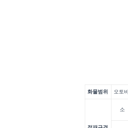
화물범위
오토바
소
적재규격