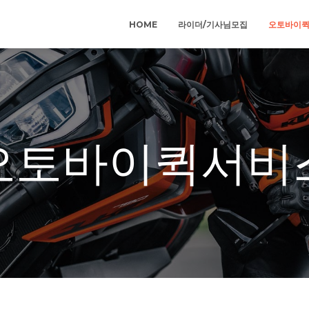
HOME
라이더/기사님모집
오토바이
오토바이퀵서비