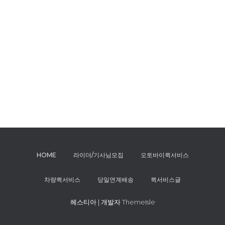
HOME
라이더/기사님모집
오토바이퀵서비스
차량퀵서비스
당일연계배송
퀵서비스글
헤스티아 | 개발자
ThemeIsle