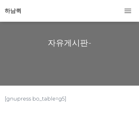
하남퀵
내
비
게
이
션
자유게시판-
토
글
[gnupress bo_table=g5]