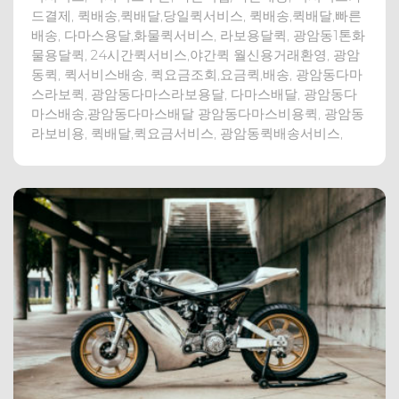
드결제, 퀵배송,퀵배달,당일퀵서비스, 퀵배송,퀵배달,빠른
배송, 다마스용달,화물퀵서비스, 라보용달퀵, 광암동1톤화
물용달퀵, 24시간퀵서비스,야간퀵 월신용거래환영, 광암
동퀵, 퀵서비스배송, 퀵요금조회,요금퀵,배송, 광암동다마
스라보퀵, 광암동다마스라보용달, 다마스배달, 광암동다
마스배송,광암동다마스배달 광암동다마스비용퀵, 광암동
라보비용, 퀵배달,퀵요금서비스, 광암동퀵배송서비스,