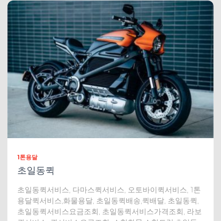
1톤용달
초일동퀵
초일동퀵서비스, 다마스퀵서비스, 오토바이퀵서비스, 1톤
용달퀵서비스,화물용달, 초일동퀵배송,퀵배달, 초일동퀵,
초일동퀵서비스요금조회, 초일동퀵서비스가격조회, 라보