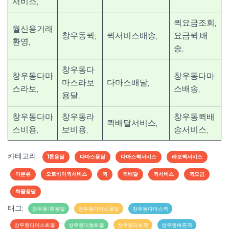
서비스,
퀵요금조회,
월신용거래
창우동퀵,
퀵서비스배송,
요금퀵,배
환영,
송,
창우동다
창우동다마
창우동다마
마스라보
다마스배달,
스라보,
스배송,
용달,
창우동다마
창우동라
창우동퀵배
퀵배달서비스,
스비용,
보비용,
송서비스,
카테고리:
1톤용달
다마스용달
다마스퀵서비스
라보퀵서비스
미분류
오토바이퀵서비스
퀵
퀵배달
퀵서비스
퀵요금
화물용달
태그:
창우동1톤용달
창우동다마스용달
창우동다마스퀵
창우동다마스화물
창우동대형화물
창우동라보퀵
창우동빠른퀵