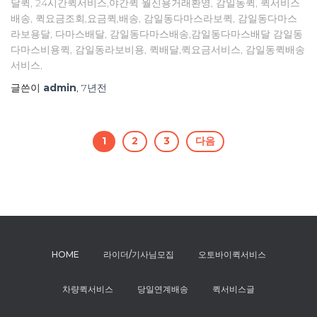
달퀵, 24시간퀵서비스,야간퀵 월신용거래환영, 감일동퀵, 퀵서비스
배송, 퀵요금조회,요금퀵,배송, 감일동다마스라보퀵, 감일동다마스
라보용달, 다마스배달, 감일동다마스배송,감일동다마스배달 감일동
다마스비용퀵, 감일동라보비용, 퀵배달,퀵요금서비스, 감일동퀵배송
서비스,
글쓴이
admin
,
7년
전
글
1
2
3
다음
페
이
지
HOME
라이더/기사님모집
오토바이퀵서비스
매
차량퀵서비스
당일연계배송
퀵서비스글
김