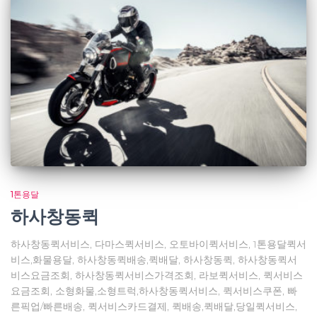
1톤용달
하사창동퀵
하사창동퀵서비스, 다마스퀵서비스, 오토바이퀵서비스, 1톤용달퀵서
비스,화물용달, 하사창동퀵배송,퀵배달, 하사창동퀵, 하사창동퀵서
비스요금조회, 하사창동퀵서비스가격조회, 라보퀵서비스, 퀵서비스
요금조회, 소형화물,소형트럭,하사창동퀵서비스, 퀵서비스쿠폰, 빠
른픽업/빠른배송, 퀵서비스카드결제, 퀵배송,퀵배달,당일퀵서비스,