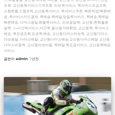
조회, 교산동퀵서비스가격조회, 라보퀵서비스, 퀵서비스요금조회,
소형화물,소형트럭,교산동퀵서비스, 퀵서비스쿠폰, 빠른픽업/빠른배
송, 퀵서비스카드결제, 퀵배송,퀵배달,당일퀵서비스, 퀵배송,퀵배달,
빠른배송, 다마스용달,화물퀵서비스, 라보용달퀵, 교산동1톤화물용
달퀵, 24시간퀵서비스,야간퀵 월신용거래환영, 교산동퀵, 퀵서비스
배송, 퀵요금조회,요금퀵,배송, 교산동다마스라보퀵, 교산동다마스
라보용달, 다마스배달, 교산동다마스배송,교산동다마스배달 교산동
다마스비용퀵, 교산동라보비용, 퀵배달,퀵요금서비스, 교산동퀵배송
서비스,
글쓴이
admin
,
7년
전