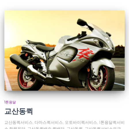
1톤용달
교산동퀵
교산동퀵서비스, 다마스퀵서비스, 오토바이퀵서비스, 1톤용달퀵서비
스,화물용달, 교산동퀵배송,퀵배달, 교산동퀵, 교산동퀵서비스요금