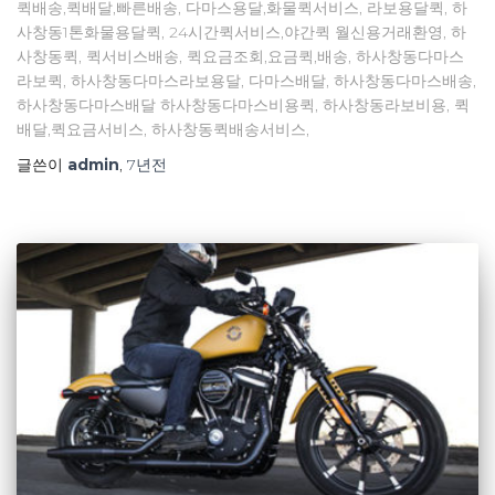
퀵배송,퀵배달,빠른배송, 다마스용달,화물퀵서비스, 라보용달퀵, 하
사창동1톤화물용달퀵, 24시간퀵서비스,야간퀵 월신용거래환영, 하
사창동퀵, 퀵서비스배송, 퀵요금조회,요금퀵,배송, 하사창동다마스
라보퀵, 하사창동다마스라보용달, 다마스배달, 하사창동다마스배송,
하사창동다마스배달 하사창동다마스비용퀵, 하사창동라보비용, 퀵
배달,퀵요금서비스, 하사창동퀵배송서비스,
글쓴이
admin
,
7년
전