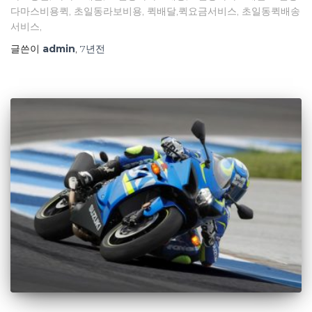
다마스비용퀵, 초일동라보비용, 퀵배달,퀵요금서비스, 초일동퀵배송
서비스,
글쓴이
admin
,
7년
전