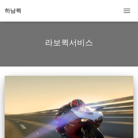
하남퀵
내
비
게
이
션
라보퀵서비스
토
글