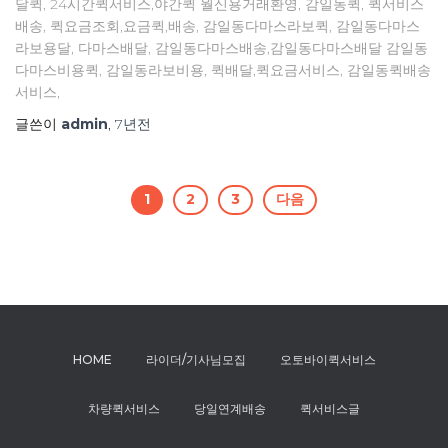
달퀵, 24시간퀵서비스,야간퀵 월신용거래환영, 감일동퀵, 퀵서비스
배송, 퀵요금조회,요금퀵,배송, 감일동다마스라보퀵, 감일동다마스
라보용달, 다마스배달, 감일동다마스배송,감일동다마스배달 감일동
다마스비용퀵, 감일동라보비용, 퀵배달,퀵요금서비스, 감일동퀵배송
서비스,
글쓴이
admin
,
7년
전
글
1
2
3
다음
페
이
지
HOME
라이더/기사님모집
오토바이퀵서비스
매
차량퀵서비스
당일연계배송
퀵서비스글
김