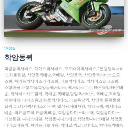
1톤용달
학암동퀵
학암동퀵서비스, 다마스퀵서비스, 오토바이퀵서비스, 1톤용달퀵서비
스,화물용달, 학암동퀵배송,퀵배달, 학암동퀵, 학암동퀵서비스요금
조회, 학암동퀵서비스가격조회, 라보퀵서비스, 퀵서비스요금조회,
소형화물,소형트럭,학암동퀵서비스, 퀵서비스쿠폰, 빠른픽업/빠른배
송, 퀵서비스카드결제, 퀵배송,퀵배달,당일퀵서비스, 퀵배송,퀵배달,
빠른배송, 다마스용달,화물퀵서비스, 라보용달퀵, 학암동1톤화물용
달퀵, 24시간퀵서비스,야간퀵 월신용거래환영, 학암동퀵, 퀵서비스
배송, 퀵요금조회,요금퀵,배송, 학암동다마스라보퀵, 학암동다마스
라보용달, 다마스배달, 학암동다마스배송,학암동다마스배달 학암동
다마스비용퀵, 학암동라보비용, 퀵배달,퀵요금서비스, 학암동퀵배송