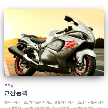
1톤용달
교산동퀵
교산동퀵서비스, 다마스퀵서비스, 오토바이퀵서비스, 1톤용달퀵서비
스,화물용달, 교산동퀵배송,퀵배달, 교산동퀵, 교산동퀵서비스요금