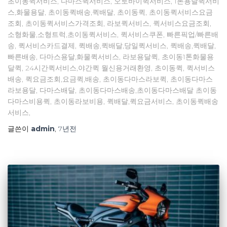
초이동퀵서비스, 다마스퀵서비스, 오토바이퀵서비스, 1톤용달퀵서비
스,화물용달, 초이동퀵배송,퀵배달, 초이동퀵, 초이동퀵서비스요금
조회, 초이동퀵서비스가격조회, 라보퀵서비스, 퀵서비스요금조회,
소형화물,소형트럭,초이동퀵서비스, 퀵서비스쿠폰, 빠른픽업/빠른배
송, 퀵서비스카드결제, 퀵배송,퀵배달,당일퀵서비스, 퀵배송,퀵배달,
빠른배송, 다마스용달,화물퀵서비스, 라보용달퀵, 초이동1톤화물용
달퀵, 24시간퀵서비스,야간퀵 월신용거래환영, 초이동퀵, 퀵서비스
배송, 퀵요금조회,요금퀵,배송, 초이동다마스라보퀵, 초이동다마스
라보용달, 다마스배달, 초이동다마스배송,초이동다마스배달 초이동
다마스비용퀵, 초이동라보비용, 퀵배달,퀵요금서비스, 초이동퀵배송
서비스,
글쓴이
admin
,
7년
전