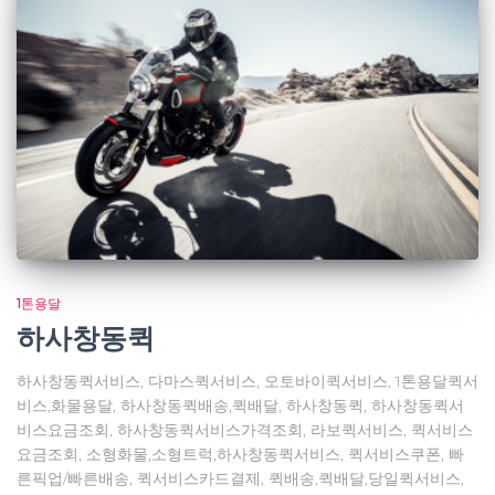
1톤용달
하사창동퀵
하사창동퀵서비스, 다마스퀵서비스, 오토바이퀵서비스, 1톤용달퀵서
비스,화물용달, 하사창동퀵배송,퀵배달, 하사창동퀵, 하사창동퀵서
비스요금조회, 하사창동퀵서비스가격조회, 라보퀵서비스, 퀵서비스
요금조회, 소형화물,소형트럭,하사창동퀵서비스, 퀵서비스쿠폰, 빠
른픽업/빠른배송, 퀵서비스카드결제, 퀵배송,퀵배달,당일퀵서비스,