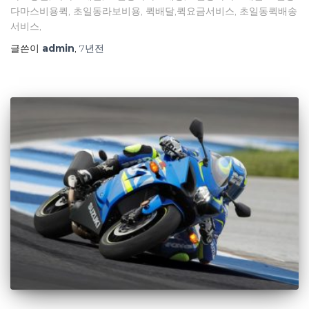
다마스비용퀵, 초일동라보비용, 퀵배달,퀵요금서비스, 초일동퀵배송
서비스,
글쓴이
admin
,
7년
전