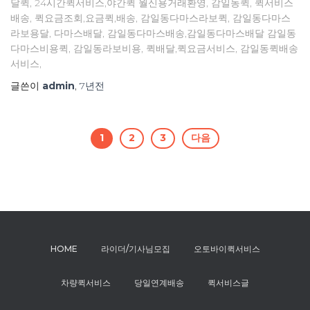
달퀵, 24시간퀵서비스,야간퀵 월신용거래환영, 감일동퀵, 퀵서비스
배송, 퀵요금조회,요금퀵,배송, 감일동다마스라보퀵, 감일동다마스
라보용달, 다마스배달, 감일동다마스배송,감일동다마스배달 감일동
다마스비용퀵, 감일동라보비용, 퀵배달,퀵요금서비스, 감일동퀵배송
서비스,
글쓴이
admin
,
7년
전
글
1
2
3
다음
페
이
지
HOME
라이더/기사님모집
오토바이퀵서비스
매
차량퀵서비스
당일연계배송
퀵서비스글
김