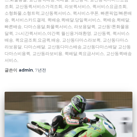
조회, 교산동퀵서비스가격조회, 라보퀵서비스, 퀵서비스요금조회,
소형화물,소형트럭,교산동퀵서비스, 퀵서비스쿠폰, 빠른픽업/빠른배
송, 퀵서비스카드결제, 퀵배송,퀵배달,당일퀵서비스, 퀵배송,퀵배달,
빠른배송, 다마스용달,화물퀵서비스, 라보용달퀵, 교산동1톤화물용
달퀵, 24시간퀵서비스,야간퀵 월신용거래환영, 교산동퀵, 퀵서비스
배송, 퀵요금조회,요금퀵,배송, 교산동다마스라보퀵, 교산동다마스
라보용달, 다마스배달, 교산동다마스배송,교산동다마스배달 교산동
다마스비용퀵, 교산동라보비용, 퀵배달,퀵요금서비스, 교산동퀵배송
서비스,
글쓴이
admin
,
7년
전