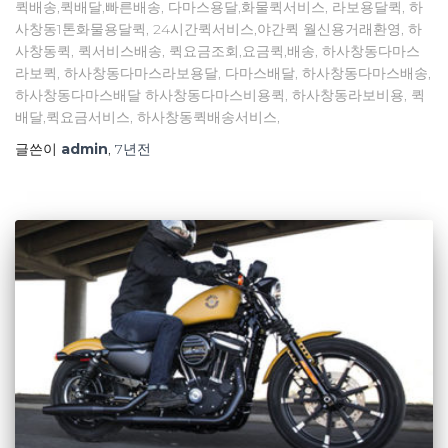
퀵배송,퀵배달,빠른배송, 다마스용달,화물퀵서비스, 라보용달퀵, 하
사창동1톤화물용달퀵, 24시간퀵서비스,야간퀵 월신용거래환영, 하
사창동퀵, 퀵서비스배송, 퀵요금조회,요금퀵,배송, 하사창동다마스
라보퀵, 하사창동다마스라보용달, 다마스배달, 하사창동다마스배송,
하사창동다마스배달 하사창동다마스비용퀵, 하사창동라보비용, 퀵
배달,퀵요금서비스, 하사창동퀵배송서비스,
글쓴이
admin
,
7년
전