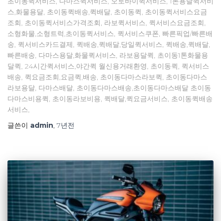
초이동퀵서비스, 다마스퀵서비스, 오토바이퀵서비스, 1톤용달퀵서비
스,화물용달, 초이동퀵배송,퀵배달, 초이동퀵, 초이동퀵서비스요금
조회, 초이동퀵서비스가격조회, 라보퀵서비스, 퀵서비스요금조회,
소형화물,소형트럭,초이동퀵서비스, 퀵서비스쿠폰, 빠른픽업/빠른배
송, 퀵서비스카드결제, 퀵배송,퀵배달,당일퀵서비스, 퀵배송,퀵배달,
빠른배송, 다마스용달,화물퀵서비스, 라보용달퀵, 초이동1톤화물용
달퀵, 24시간퀵서비스,야간퀵 월신용거래환영, 초이동퀵, 퀵서비스
배송, 퀵요금조회,요금퀵,배송, 초이동다마스라보퀵, 초이동다마스
라보용달, 다마스배달, 초이동다마스배송,초이동다마스배달 초이동
다마스비용퀵, 초이동라보비용, 퀵배달,퀵요금서비스, 초이동퀵배송
서비스,
글쓴이
admin
,
7년
전