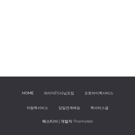
HOME
라이더/기사님모집
오토바이퀵서비스
차량퀵서비스
당일연계배송
퀵서비스글
헤스티아 | 개발자
ThemeIsle