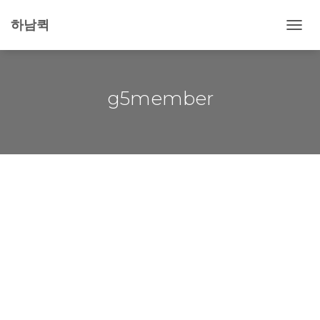
하남퀵
내
비
게
이
션
g5member
토
글