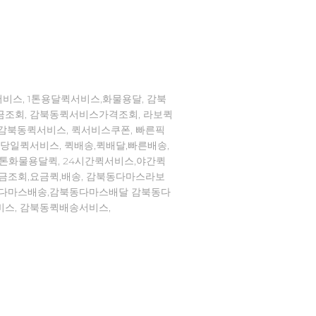
비스, 1톤용달퀵서비스,화물용달, 감북
금조회, 감북동퀵서비스가격조회, 라보퀵
,감북동퀵서비스, 퀵서비스쿠폰, 빠른픽
,당일퀵서비스, 퀵배송,퀵배달,빠른배송,
1톤화물용달퀵, 24시간퀵서비스,야간퀵
요금조회,요금퀵,배송, 감북동다마스라보
동다마스배송,감북동다마스배달 감북동다
비스, 감북동퀵배송서비스,