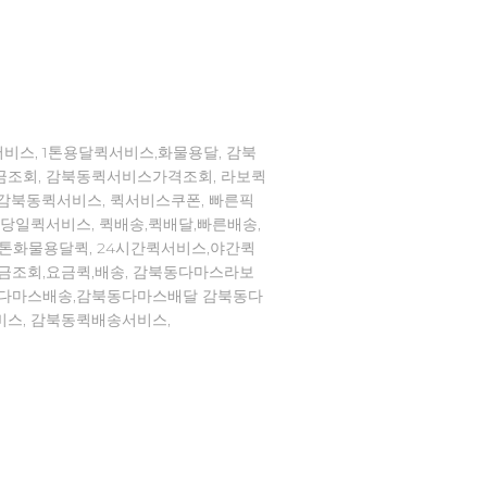
비스, 1톤용달퀵서비스,화물용달, 감북
금조회, 감북동퀵서비스가격조회, 라보퀵
,감북동퀵서비스, 퀵서비스쿠폰, 빠른픽
,당일퀵서비스, 퀵배송,퀵배달,빠른배송,
1톤화물용달퀵, 24시간퀵서비스,야간퀵
요금조회,요금퀵,배송, 감북동다마스라보
동다마스배송,감북동다마스배달 감북동다
비스, 감북동퀵배송서비스,