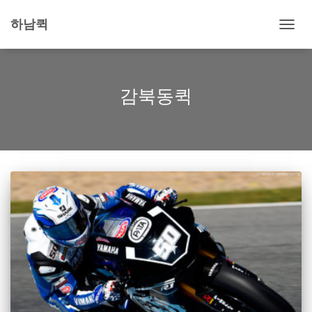
하남퀵
내
비
게
이
션
감북동퀵
토
글