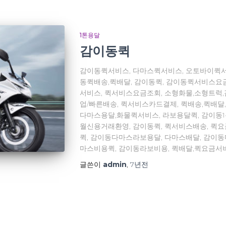
1톤용달
감이동퀵
감이동퀵서비스, 다마스퀵서비스, 오토바이퀵서
동퀵배송,퀵배달, 감이동퀵, 감이동퀵서비스요
서비스, 퀵서비스요금조회, 소형화물,소형트럭
업/빠른배송, 퀵서비스카드결제, 퀵배송,퀵배달
다마스용달,화물퀵서비스, 라보용달퀵, 감이동
월신용거래환영, 감이동퀵, 퀵서비스배송, 퀵
퀵, 감이동다마스라보용달, 다마스배달, 감이
마스비용퀵, 감이동라보비용, 퀵배달,퀵요금서
글쓴이
admin
,
7년
전