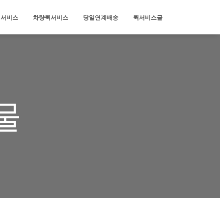
퀵서비스
차량퀵서비스
당일연계배송
퀵서비스글
물