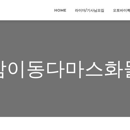
HOME
라이더/기사님모집
오토바이
감이동다마스화