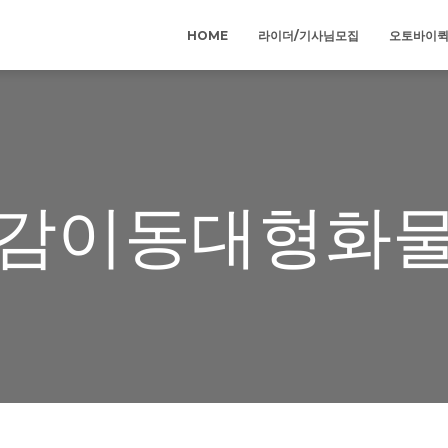
HOME
라이더/기사님모집
오토바이
감이동대형화