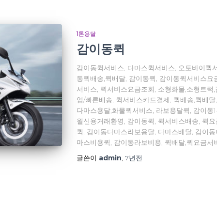
1톤용달
감이동퀵
감이동퀵서비스, 다마스퀵서비스, 오토바이퀵서
동퀵배송,퀵배달, 감이동퀵, 감이동퀵서비스요
서비스, 퀵서비스요금조회, 소형화물,소형트럭
업/빠른배송, 퀵서비스카드결제, 퀵배송,퀵배달
다마스용달,화물퀵서비스, 라보용달퀵, 감이동
월신용거래환영, 감이동퀵, 퀵서비스배송, 퀵
퀵, 감이동다마스라보용달, 다마스배달, 감이
마스비용퀵, 감이동라보비용, 퀵배달,퀵요금서
글쓴이
admin
,
7년
전