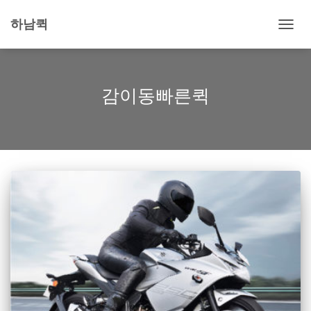
하남퀵
내
비
게
이
션
감이동빠른퀵
토
글