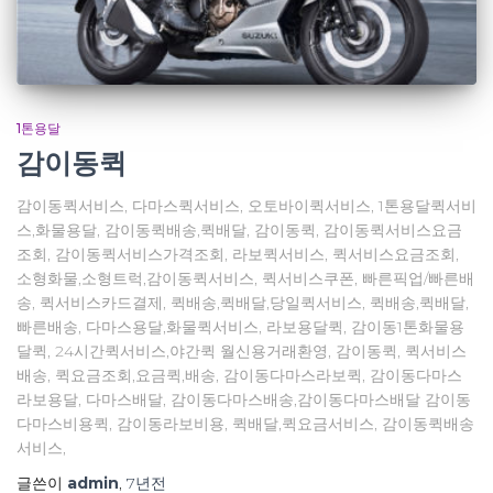
1톤용달
감이동퀵
감이동퀵서비스, 다마스퀵서비스, 오토바이퀵서비스, 1톤용달퀵서비
스,화물용달, 감이동퀵배송,퀵배달, 감이동퀵, 감이동퀵서비스요금
조회, 감이동퀵서비스가격조회, 라보퀵서비스, 퀵서비스요금조회,
소형화물,소형트럭,감이동퀵서비스, 퀵서비스쿠폰, 빠른픽업/빠른배
송, 퀵서비스카드결제, 퀵배송,퀵배달,당일퀵서비스, 퀵배송,퀵배달,
빠른배송, 다마스용달,화물퀵서비스, 라보용달퀵, 감이동1톤화물용
달퀵, 24시간퀵서비스,야간퀵 월신용거래환영, 감이동퀵, 퀵서비스
배송, 퀵요금조회,요금퀵,배송, 감이동다마스라보퀵, 감이동다마스
라보용달, 다마스배달, 감이동다마스배송,감이동다마스배달 감이동
다마스비용퀵, 감이동라보비용, 퀵배달,퀵요금서비스, 감이동퀵배송
서비스,
글쓴이
admin
,
7년
전