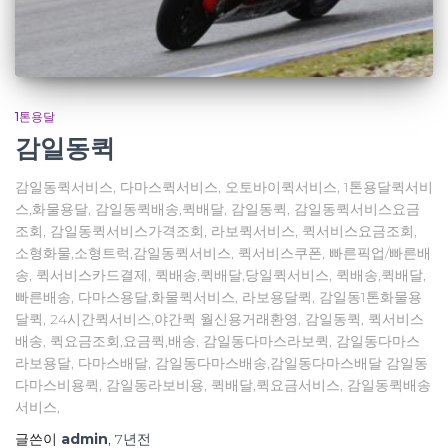
1톤용달
감일동퀵
감일동퀵서비스, 다마스퀵서비스, 오토바이퀵서비스, 1톤용달퀵서비
스,화물용달, 감일동퀵배송,퀵배달, 감일동퀵, 감일동퀵서비스요금
조회, 감일동퀵서비스가격조회, 라보퀵서비스, 퀵서비스요금조회,
소형화물,소형트럭,감일동퀵서비스, 퀵서비스쿠폰, 빠른픽업/빠른배
송, 퀵서비스카드결제, 퀵배송,퀵배달,당일퀵서비스, 퀵배송,퀵배달,
빠른배송, 다마스용달,화물퀵서비스, 라보용달퀵, 감일동1톤화물용
달퀵, 24시간퀵서비스,야간퀵 월신용거래환영, 감일동퀵, 퀵서비스
배송, 퀵요금조회,요금퀵,배송, 감일동다마스라보퀵, 감일동다마스
라보용달, 다마스배달, 감일동다마스배송,감일동다마스배달 감일동
다마스비용퀵, 감일동라보비용, 퀵배달,퀵요금서비스, 감일동퀵배송
서비스,
글쓴이
admin
,
7년
전