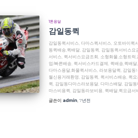
1톤용달
감일동퀵
감일동퀵서비스, 다마스퀵서비스, 오토바이퀵서
동퀵배송,퀵배달, 감일동퀵, 감일동퀵서비스요
서비스, 퀵서비스요금조회, 소형화물,소형트럭
업/빠른배송, 퀵서비스카드결제, 퀵배송,퀵배달
다마스용달,화물퀵서비스, 라보용달퀵, 감일동
월신용거래환영, 감일동퀵, 퀵서비스배송, 퀵
퀵, 감일동다마스라보용달, 다마스배달, 감일
마스비용퀵, 감일동라보비용, 퀵배달,퀵요금서
글쓴이
admin
,
7년
전