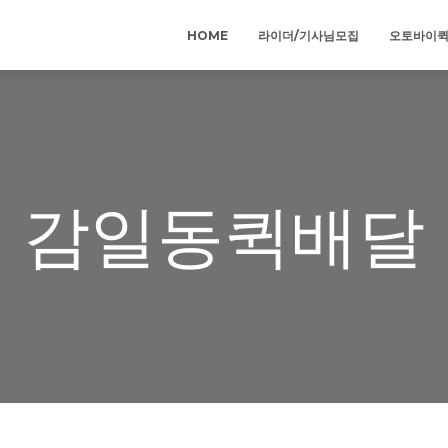
HOME
라이더/기사님모집
오토바이
감일동퀵배달