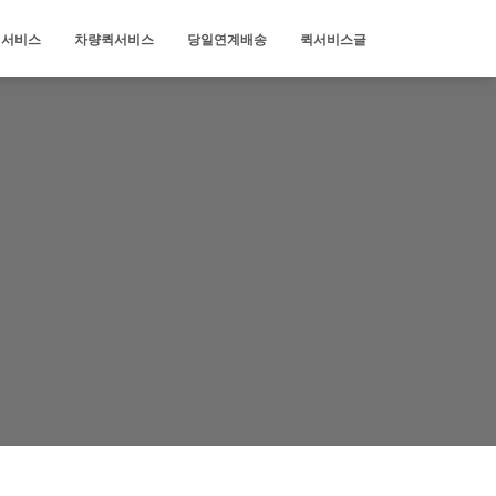
퀵서비스
차량퀵서비스
당일연계배송
퀵서비스글