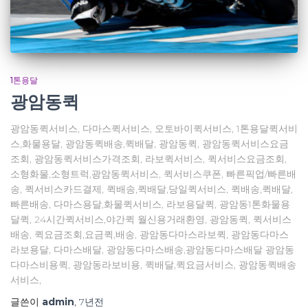
1톤용달
광암동퀵
광암동퀵서비스, 다마스퀵서비스, 오토바이퀵서비스, 1톤용달퀵서비
스,화물용달, 광암동퀵배송,퀵배달, 광암동퀵, 광암동퀵서비스요금
조회, 광암동퀵서비스가격조회, 라보퀵서비스, 퀵서비스요금조회,
소형화물,소형트럭,광암동퀵서비스, 퀵서비스쿠폰, 빠른픽업/빠른배
송, 퀵서비스카드결제, 퀵배송,퀵배달,당일퀵서비스, 퀵배송,퀵배달,
빠른배송, 다마스용달,화물퀵서비스, 라보용달퀵, 광암동1톤화물용
달퀵, 24시간퀵서비스,야간퀵 월신용거래환영, 광암동퀵, 퀵서비스
배송, 퀵요금조회,요금퀵,배송, 광암동다마스라보퀵, 광암동다마스
라보용달, 다마스배달, 광암동다마스배송,광암동다마스배달 광암동
다마스비용퀵, 광암동라보비용, 퀵배달,퀵요금서비스, 광암동퀵배송
서비스,
글쓴이
admin
,
7년
전