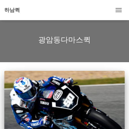
하남퀵
내
비
게
이
션
광암동다마스퀵
토
글