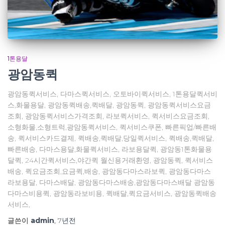
1톤용달
광암동퀵
광암동퀵서비스, 다마스퀵서비스, 오토바이퀵서비스, 1톤용달퀵서비
스,화물용달, 광암동퀵배송,퀵배달, 광암동퀵, 광암동퀵서비스요금
조회, 광암동퀵서비스가격조회, 라보퀵서비스, 퀵서비스요금조회,
소형화물,소형트럭,광암동퀵서비스, 퀵서비스쿠폰, 빠른픽업/빠른배
송, 퀵서비스카드결제, 퀵배송,퀵배달,당일퀵서비스, 퀵배송,퀵배달,
빠른배송, 다마스용달,화물퀵서비스, 라보용달퀵, 광암동1톤화물용
달퀵, 24시간퀵서비스,야간퀵 월신용거래환영, 광암동퀵, 퀵서비스
배송, 퀵요금조회,요금퀵,배송, 광암동다마스라보퀵, 광암동다마스
라보용달, 다마스배달, 광암동다마스배송,광암동다마스배달 광암동
다마스비용퀵, 광암동라보비용, 퀵배달,퀵요금서비스, 광암동퀵배송
서비스,
글쓴이
admin
,
7년
전