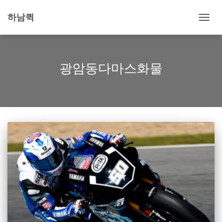
하남퀵
내
비
게
이
션
광암동다마스화물
토
글