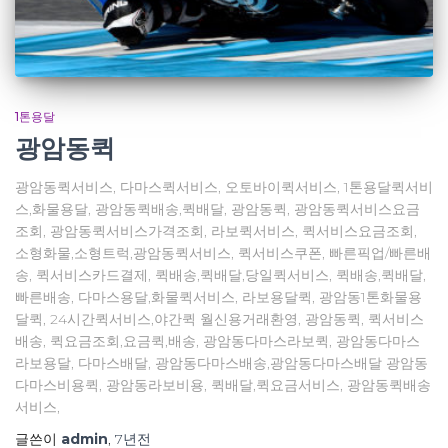
1톤용달
광암동퀵
광암동퀵서비스, 다마스퀵서비스, 오토바이퀵서비스, 1톤용달퀵서비
스,화물용달, 광암동퀵배송,퀵배달, 광암동퀵, 광암동퀵서비스요금
조회, 광암동퀵서비스가격조회, 라보퀵서비스, 퀵서비스요금조회,
소형화물,소형트럭,광암동퀵서비스, 퀵서비스쿠폰, 빠른픽업/빠른배
송, 퀵서비스카드결제, 퀵배송,퀵배달,당일퀵서비스, 퀵배송,퀵배달,
빠른배송, 다마스용달,화물퀵서비스, 라보용달퀵, 광암동1톤화물용
달퀵, 24시간퀵서비스,야간퀵 월신용거래환영, 광암동퀵, 퀵서비스
배송, 퀵요금조회,요금퀵,배송, 광암동다마스라보퀵, 광암동다마스
라보용달, 다마스배달, 광암동다마스배송,광암동다마스배달 광암동
다마스비용퀵, 광암동라보비용, 퀵배달,퀵요금서비스, 광암동퀵배송
서비스,
글쓴이
admin
,
7년
전