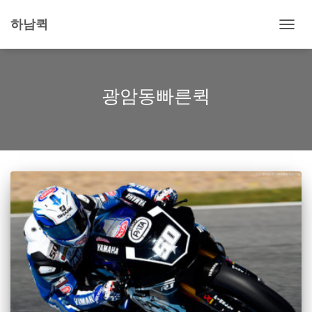
하남퀵
내
비
게
이
션
광암동빠른퀵
토
글