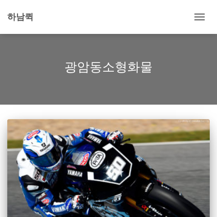
하남퀵
내
비
게
이
션
광암동소형화물
토
글