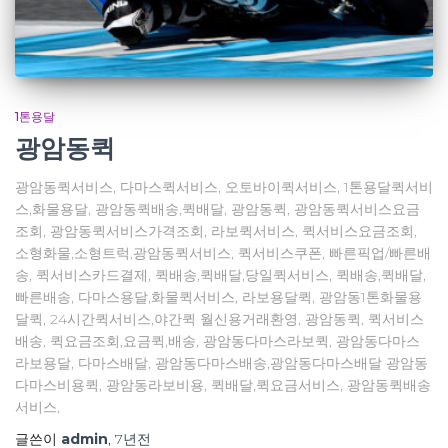
1톤용달
광암동퀵
광암동퀵서비스, 다마스퀵서비스, 오토바이퀵서비스, 1톤용달퀵서비
스,화물용달, 광암동퀵배송,퀵배달, 광암동퀵, 광암동퀵서비스요금
조회, 광암동퀵서비스가격조회, 라보퀵서비스, 퀵서비스요금조회,
소형화물,소형트럭,광암동퀵서비스, 퀵서비스쿠폰, 빠른픽업/빠른배
송, 퀵서비스카드결제, 퀵배송,퀵배달,당일퀵서비스, 퀵배송,퀵배달,
빠른배송, 다마스용달,화물퀵서비스, 라보용달퀵, 광암동1톤화물용
달퀵, 24시간퀵서비스,야간퀵 월신용거래환영, 광암동퀵, 퀵서비스
배송, 퀵요금조회,요금퀵,배송, 광암동다마스라보퀵, 광암동다마스
라보용달, 다마스배달, 광암동다마스배송,광암동다마스배달 광암동
다마스비용퀵, 광암동라보비용, 퀵배달,퀵요금서비스, 광암동퀵배송
서비스,
글쓴이
admin
,
7년
전