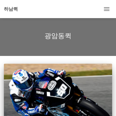
하남퀵
내
비
게
이
션
광암동퀵
토
글