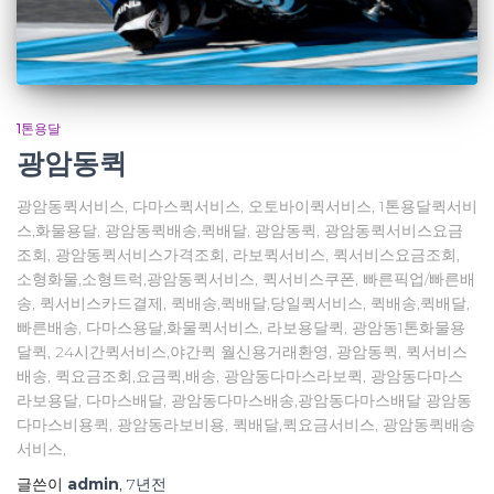
1톤용달
광암동퀵
광암동퀵서비스, 다마스퀵서비스, 오토바이퀵서비스, 1톤용달퀵서비
스,화물용달, 광암동퀵배송,퀵배달, 광암동퀵, 광암동퀵서비스요금
조회, 광암동퀵서비스가격조회, 라보퀵서비스, 퀵서비스요금조회,
소형화물,소형트럭,광암동퀵서비스, 퀵서비스쿠폰, 빠른픽업/빠른배
송, 퀵서비스카드결제, 퀵배송,퀵배달,당일퀵서비스, 퀵배송,퀵배달,
빠른배송, 다마스용달,화물퀵서비스, 라보용달퀵, 광암동1톤화물용
달퀵, 24시간퀵서비스,야간퀵 월신용거래환영, 광암동퀵, 퀵서비스
배송, 퀵요금조회,요금퀵,배송, 광암동다마스라보퀵, 광암동다마스
라보용달, 다마스배달, 광암동다마스배송,광암동다마스배달 광암동
다마스비용퀵, 광암동라보비용, 퀵배달,퀵요금서비스, 광암동퀵배송
서비스,
글쓴이
admin
,
7년
전