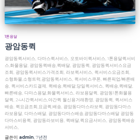
1톤용달
광암동퀵
광암동퀵서비스, 다마스퀵서비스, 오토바이퀵서비스, 1톤용달퀵서비
스,화물용달, 광암동퀵배송,퀵배달, 광암동퀵, 광암동퀵서비스요금
조회, 광암동퀵서비스가격조회, 라보퀵서비스, 퀵서비스요금조회,
소형화물,소형트럭,광암동퀵서비스, 퀵서비스쿠폰, 빠른픽업/빠른배
송, 퀵서비스카드결제, 퀵배송,퀵배달,당일퀵서비스, 퀵배송,퀵배달,
빠른배송, 다마스용달,화물퀵서비스, 라보용달퀵, 광암동1톤화물용
달퀵, 24시간퀵서비스,야간퀵 월신용거래환영, 광암동퀵, 퀵서비스
배송, 퀵요금조회,요금퀵,배송, 광암동다마스라보퀵, 광암동다마스
라보용달, 다마스배달, 광암동다마스배송,광암동다마스배달 광암동
다마스비용퀵, 광암동라보비용, 퀵배달,퀵요금서비스, 광암동퀵배송
서비스,
글쓴이
admin
,
7년
전