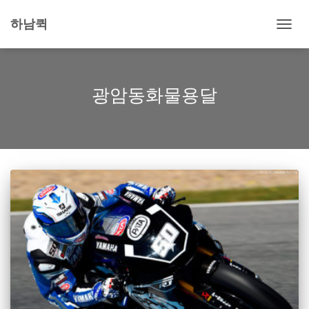
하남퀵
내
비
게
이
션
광암동화물용달
토
글