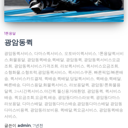
1톤용달
광암동퀵
광암동퀵서비스, 다마스퀵서비스, 오토바이퀵서비스, 1톤용달퀵서비
스,화물용달, 광암동퀵배송,퀵배달, 광암동퀵, 광암동퀵서비스요금
조회, 광암동퀵서비스가격조회, 라보퀵서비스, 퀵서비스요금조회,
소형화물,소형트럭,광암동퀵서비스, 퀵서비스쿠폰, 빠른픽업/빠른배
송, 퀵서비스카드결제, 퀵배송,퀵배달,당일퀵서비스, 퀵배송,퀵배달,
빠른배송, 다마스용달,화물퀵서비스, 라보용달퀵, 광암동1톤화물용
달퀵, 24시간퀵서비스,야간퀵 월신용거래환영, 광암동퀵, 퀵서비스
배송, 퀵요금조회,요금퀵,배송, 광암동다마스라보퀵, 광암동다마스
라보용달, 다마스배달, 광암동다마스배송,광암동다마스배달 광암동
다마스비용퀵, 광암동라보비용, 퀵배달,퀵요금서비스, 광암동퀵배송
서비스,
글쓴이
admin
,
7년
전