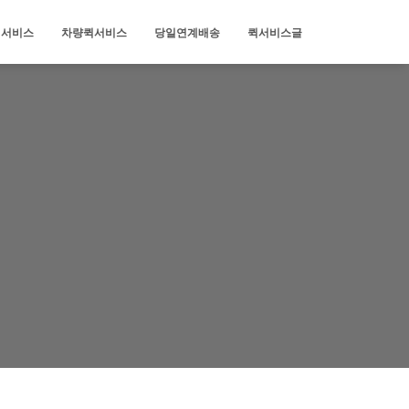
퀵서비스
차량퀵서비스
당일연계배송
퀵서비스글