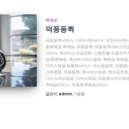
1톤용달
덕풍동퀵
덕풍동퀵서비스, 다마스퀵서비스, 오토바이퀵서
동퀵배송,퀵배달, 덕풍동퀵, 덕풍동퀵서비스요
서비스, 퀵서비스요금조회, 소형화물,소형트럭
업/빠른배송, 퀵서비스카드결제, 퀵배송,퀵배달
다마스용달,화물퀵서비스, 라보용달퀵, 덕풍동1
거래환영, 덕풍동퀵, 퀵서비스배송, 퀵요금조회
다마스라보용달, 다마스배달, 덕풍동다마스배송
퀵배달서비스, 덕풍동퀵배송서비스,
글쓴이
admin
,
7년
전