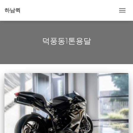
하남퀵
내
비
게
이
션
덕풍동1톤용달
토
글