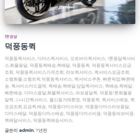
1톤용달
덕풍동퀵
덕풍동퀵서비스, 다마스퀵서비스, 오토바이퀵서비스, 1톤용달퀵서비
스,화물용달, 덕풍동퀵배송,퀵배달, 덕풍동퀵, 덕풍동퀵서비스요금
조회, 덕풍동퀵서비스가격조회, 라보퀵서비스, 퀵서비스요금조회,
소형화물,소형트럭,덕풍동퀵서비스, 퀵서비스쿠폰, 빠른픽업/빠른배
송, 퀵서비스카드결제, 퀵배송,퀵배달,당일퀵서비스, 퀵배송,퀵배달,
빠른배송, 다마스용달,화물퀵서비스, 라보용달퀵, 덕풍동1톤화물용
달퀵, 24시간퀵서비스, 월신용거래환영, 덕풍동퀵, 퀵서비스배송, 퀵
요금조회,요금퀵,배송, 덕풍동다마스라보, 덕풍동다마스라보용달,
다마스배달, 덕풍동다마스배송, 덕풍동다마스비용, 덕풍동라보비용,
퀵배달서비스, 덕풍동퀵배송서비스,
글쓴이
admin
,
7년
전