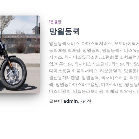
1톤용달
망월동퀵
망월동퀵서비스, 다마스퀵서비스, 오토바이퀵서
동퀵배송,퀵배달, 망월동퀵, 망월동퀵서비스요
서비스, 퀵서비스요금조회, 소형화물,소형트럭
업/빠른배송, 퀵서비스카드결제, 퀵배송,퀵배달
다마스용달,화물퀵서비스, 라보용달퀵, 망월동
월신용거래환영, 망월동퀵, 퀵서비스배송, 퀵
퀵, 망월동다마스라보용달, 다마스배달, 망월
마스비용퀵, 망월동라보비용, 퀵배달,퀵요금서
글쓴이
admin
,
7년
전