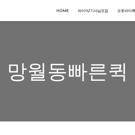
HOME
라이더/기사님모집
오토바이
망월동빠른퀵