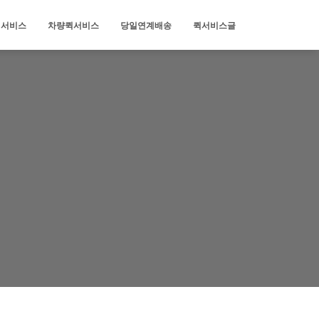
퀵서비스
차량퀵서비스
당일연계배송
퀵서비스글