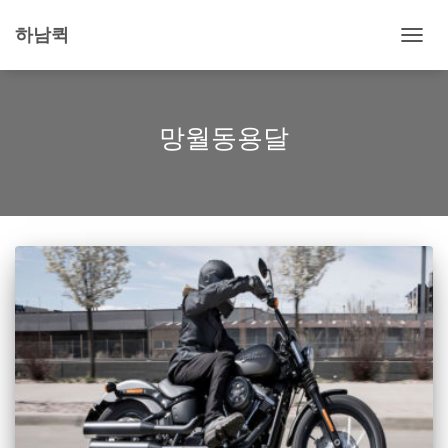
하남퀵
내
비
게
이
션
망월동용달
토
글