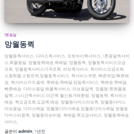
1톤용달
망월동퀵
망월동퀵서비스, 다마스퀵서비스, 오토바이퀵서비스, 1톤용달퀵서비
스,화물용달, 망월동퀵배송,퀵배달, 망월동퀵, 망월동퀵서비스요금
조회, 망월동퀵서비스가격조회, 라보퀵서비스, 퀵서비스요금조회,
소형화물,소형트럭,망월동퀵서비스, 퀵서비스쿠폰, 빠른픽업/빠른배
송, 퀵서비스카드결제, 퀵배송,퀵배달,당일퀵서비스, 퀵배송,퀵배달,
빠른배송, 다마스용달,화물퀵서비스, 라보용달퀵, 망월동1톤화물용
달퀵, 24시간퀵서비스,야간퀵 월신용거래환영, 망월동퀵, 퀵서비스
배송, 퀵요금조회,요금퀵,배송, 망월동다마스라보퀵, 망월동다마스
라보용달, 다마스배달, 망월동다마스배송,망월동다마스배달 망월동
다마스비용퀵, 망월동라보비용, 퀵배달,퀵요금서비스, 망월동퀵배송
서비스,
글쓴이
admin
,
7년
전