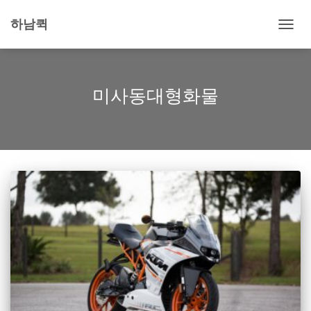
하남퀵
내
비
게
이
션
미사동대형화물
토
글