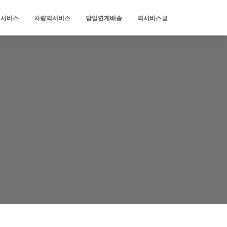
퀵서비스
차량퀵서비스
당일연계배송
퀵서비스글