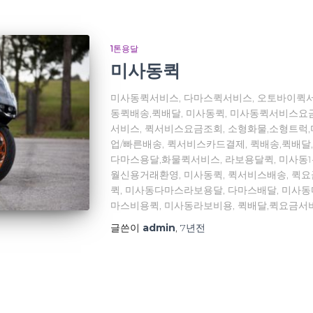
1톤용달
미사동퀵
미사동퀵서비스, 다마스퀵서비스, 오토바이퀵서
동퀵배송,퀵배달, 미사동퀵, 미사동퀵서비스요
서비스, 퀵서비스요금조회, 소형화물,소형트럭
업/빠른배송, 퀵서비스카드결제, 퀵배송,퀵배달
다마스용달,화물퀵서비스, 라보용달퀵, 미사동
월신용거래환영, 미사동퀵, 퀵서비스배송, 퀵
퀵, 미사동다마스라보용달, 다마스배달, 미사
마스비용퀵, 미사동라보비용, 퀵배달,퀵요금서
글쓴이
admin
,
7년
전