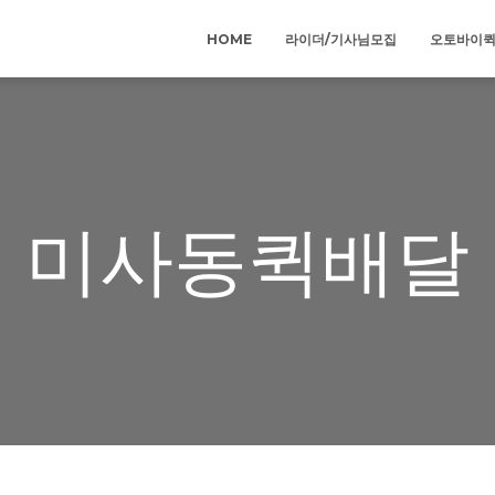
HOME
라이더/기사님모집
오토바이
미사동퀵배달