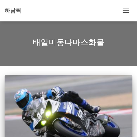
하남퀵
내
비
게
이
션
배알미동다마스화물
토
글