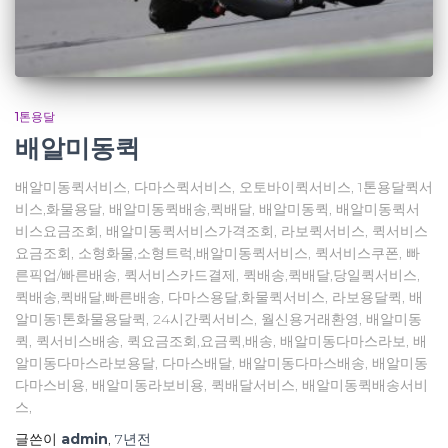
1톤용달
배알미동퀵
배알미동퀵서비스, 다마스퀵서비스, 오토바이퀵서비스, 1톤용달퀵서
비스,화물용달, 배알미동퀵배송,퀵배달, 배알미동퀵, 배알미동퀵서
비스요금조회, 배알미동퀵서비스가격조회, 라보퀵서비스, 퀵서비스
요금조회, 소형화물,소형트럭,배알미동퀵서비스, 퀵서비스쿠폰, 빠
른픽업/빠른배송, 퀵서비스카드결제, 퀵배송,퀵배달,당일퀵서비스,
퀵배송,퀵배달,빠른배송, 다마스용달,화물퀵서비스, 라보용달퀵, 배
알미동1톤화물용달퀵, 24시간퀵서비스, 월신용거래환영, 배알미동
퀵, 퀵서비스배송, 퀵요금조회,요금퀵,배송, 배알미동다마스라보, 배
알미동다마스라보용달, 다마스배달, 배알미동다마스배송, 배알미동
다마스비용, 배알미동라보비용, 퀵배달서비스, 배알미동퀵배송서비
스,
글쓴이
admin
,
7년
전