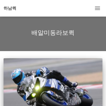
하남퀵
내
비
게
이
션
배알미동라보퀵
토
글