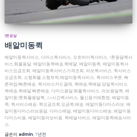
1톤용달
배알미동퀵
배알미동퀵서비스, 다마스퀵서비스, 오토바이퀵서비스, 1톤용달퀵서
비스,화물용달, 배알미동퀵배송,퀵배달, 배알미동퀵, 배알미동퀵서
비스요금조회, 배알미동퀵서비스가격조회, 라보퀵서비스, 퀵서비스
요금조회, 소형화물,소형트럭,배알미동퀵서비스, 퀵서비스쿠폰, 빠
른픽업/빠른배송, 퀵서비스카드결제, 퀵배송,퀵배달,당일퀵서비스,
퀵배송,퀵배달,빠른배송, 다마스용달,화물퀵서비스, 라보용달퀵, 배
알미동1톤화물용달퀵, 24시간퀵서비스, 월신용거래환영, 배알미동
퀵, 퀵서비스배송, 퀵요금조회,요금퀵,배송, 배알미동다마스라보, 배
알미동다마스라보용달, 다마스배달, 배알미동다마스배송, 배알미동
다마스비용, 배알미동라보비용, 퀵배달서비스, 배알미동퀵배송서비
스,
글쓴이
admin
,
7년
전