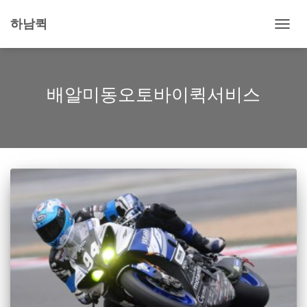
하남퀵
내
비
게
이
션
배알미동오토바이퀵서비스
토
글