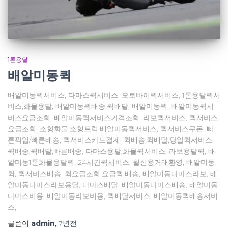
1톤용달
배알미동퀵
배알미동퀵서비스, 다마스퀵서비스, 오토바이퀵서비스, 1톤용달퀵서
비스,화물용달, 배알미동퀵배송,퀵배달, 배알미동퀵, 배알미동퀵서
비스요금조회, 배알미동퀵서비스가격조회, 라보퀵서비스, 퀵서비스
요금조회, 소형화물,소형트럭,배알미동퀵서비스, 퀵서비스쿠폰, 빠
른픽업/빠른배송, 퀵서비스카드결제, 퀵배송,퀵배달,당일퀵서비스,
퀵배송,퀵배달,빠른배송, 다마스용달,화물퀵서비스, 라보용달퀵, 배
알미동1톤화물용달퀵, 24시간퀵서비스, 월신용거래환영, 배알미동
퀵, 퀵서비스배송, 퀵요금조회,요금퀵,배송, 배알미동다마스라보, 배
알미동다마스라보용달, 다마스배달, 배알미동다마스배송, 배알미동
다마스비용, 배알미동라보비용, 퀵배달서비스, 배알미동퀵배송서비
스,
글쓴이
admin
,
7년
전