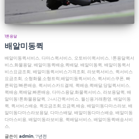
1톤용달
배알미동퀵
배알미동퀵서비스, 다마스퀵서비스, 오토바이퀵서비스, 1톤용달퀵서
비스,화물용달, 배알미동퀵배송,퀵배달, 배알미동퀵, 배알미동퀵서
비스요금조회, 배알미동퀵서비스가격조회, 라보퀵서비스, 퀵서비스
요금조회, 소형화물,소형트럭,배알미동퀵서비스, 퀵서비스쿠폰, 빠
른픽업/빠른배송, 퀵서비스카드결제, 퀵배송,퀵배달,당일퀵서비스,
퀵배송,퀵배달,빠른배송, 다마스용달,화물퀵서비스, 라보용달퀵, 배
알미동1톤화물용달퀵, 24시간퀵서비스, 월신용거래환영, 배알미동
퀵, 퀵서비스배송, 퀵요금조회,요금퀵,배송, 배알미동다마스라보, 배
알미동다마스라보용달, 다마스배달, 배알미동다마스배송, 배알미동
다마스비용, 배알미동라보비용, 퀵배달서비스, 배알미동퀵배송서비
스,
글쓴이
admin
,
7년
전