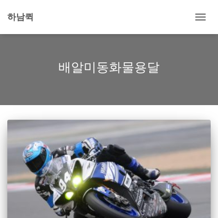
하남퀵
내
비
게
이
션
배알미동화물용달
토
글