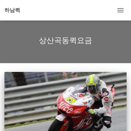
하남퀵
내
비
게
이
션
상산곡동퀵요금
토
글