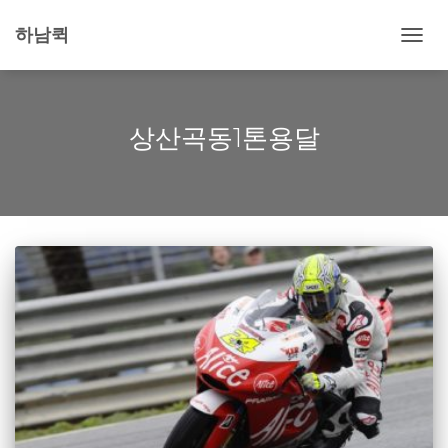
하남퀵
내
비
게
이
션
상산곡동1톤용달
토
글