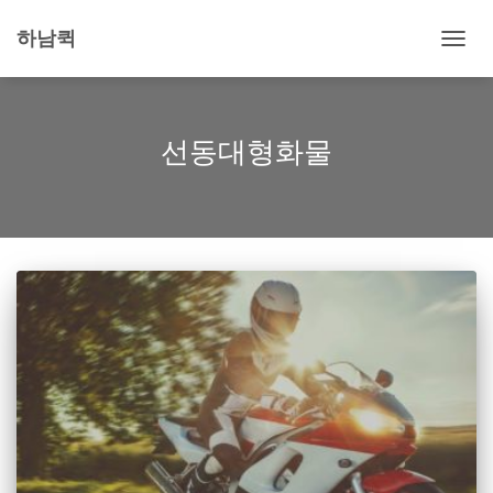
하남퀵
내
비
게
이
션
선동대형화물
토
글