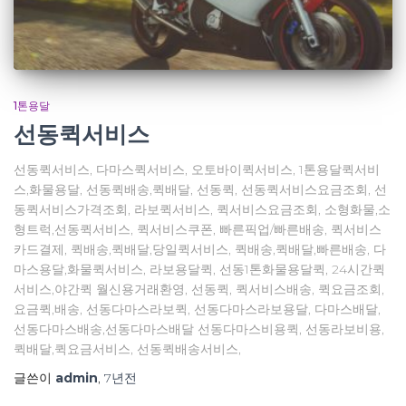
1톤용달
선동퀵서비스
선동퀵서비스, 다마스퀵서비스, 오토바이퀵서비스, 1톤용달퀵서비
스,화물용달, 선동퀵배송,퀵배달, 선동퀵, 선동퀵서비스요금조회, 선
동퀵서비스가격조회, 라보퀵서비스, 퀵서비스요금조회, 소형화물,소
형트럭,선동퀵서비스, 퀵서비스쿠폰, 빠른픽업/빠른배송, 퀵서비스
카드결제, 퀵배송,퀵배달,당일퀵서비스, 퀵배송,퀵배달,빠른배송, 다
마스용달,화물퀵서비스, 라보용달퀵, 선동1톤화물용달퀵, 24시간퀵
서비스,야간퀵 월신용거래환영, 선동퀵, 퀵서비스배송, 퀵요금조회,
요금퀵,배송, 선동다마스라보퀵, 선동다마스라보용달, 다마스배달,
선동다마스배송,선동다마스배달 선동다마스비용퀵, 선동라보비용,
퀵배달,퀵요금서비스, 선동퀵배송서비스,
글쓴이
admin
,
7년
전