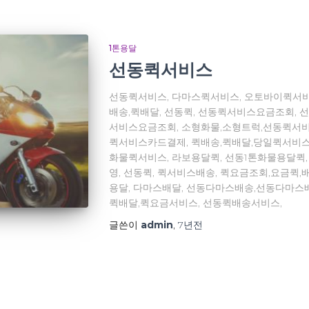
1톤용달
선동퀵서비스
선동퀵서비스, 다마스퀵서비스, 오토바이퀵서비
배송,퀵배달, 선동퀵, 선동퀵서비스요금조회, 
서비스요금조회, 소형화물,소형트럭,선동퀵서비
퀵서비스카드결제, 퀵배송,퀵배달,당일퀵서비스,
화물퀵서비스, 라보용달퀵, 선동1톤화물용달퀵
영, 선동퀵, 퀵서비스배송, 퀵요금조회,요금퀵
용달, 다마스배달, 선동다마스배송,선동다마스
퀵배달,퀵요금서비스, 선동퀵배송서비스,
글쓴이
admin
,
7년
전