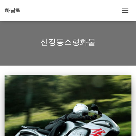
하남퀵
내
비
게
이
션
신장동소형화물
토
글