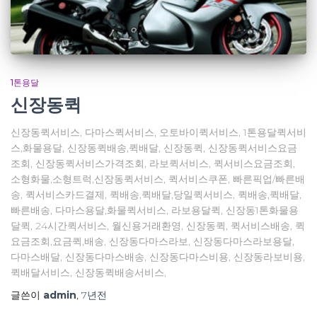
1톤용달
신장동퀵
신장동퀵서비스, 다마스퀵서비스, 오토바이퀵서비스, 1톤용달퀵서비
스,화물용달, 신장동퀵배송,퀵배달, 신장동퀵, 신장동퀵서비스요금
조회, 신장동퀵서비스가격조회, 라보퀵서비스, 퀵서비스요금조회,
소형화물,소형트럭,신장동퀵서비스, 퀵서비스쿠폰, 빠른픽업/빠른배
송, 퀵서비스카드결제, 퀵배송,퀵배달,당일퀵서비스, 퀵배송,퀵배달,
빠른배송, 다마스용달,화물퀵서비스, 라보용달퀵, 신장동1톤화물용
달퀵, 24시간퀵서비스, 월신용거래환영, 신장동퀵, 퀵서비스배송, 퀵
요금조회,요금퀵,배송, 신장동다마스라보, 신장동다마스라보용달,
다마스배달, 신장동다마스배송, 신장동다마스비용, 신장동라보비용,
퀵배달서비스, 신장동퀵배송서비스,
글쓴이
admin
,
7년
전