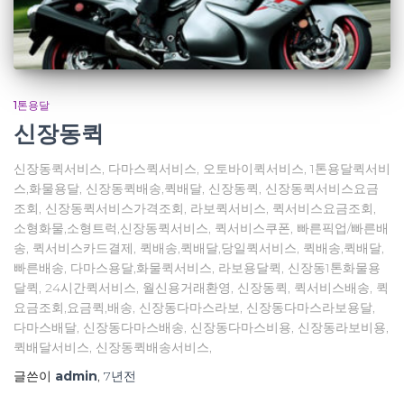
1톤용달
신장동퀵
신장동퀵서비스, 다마스퀵서비스, 오토바이퀵서비스, 1톤용달퀵서비
스,화물용달, 신장동퀵배송,퀵배달, 신장동퀵, 신장동퀵서비스요금
조회, 신장동퀵서비스가격조회, 라보퀵서비스, 퀵서비스요금조회,
소형화물,소형트럭,신장동퀵서비스, 퀵서비스쿠폰, 빠른픽업/빠른배
송, 퀵서비스카드결제, 퀵배송,퀵배달,당일퀵서비스, 퀵배송,퀵배달,
빠른배송, 다마스용달,화물퀵서비스, 라보용달퀵, 신장동1톤화물용
달퀵, 24시간퀵서비스, 월신용거래환영, 신장동퀵, 퀵서비스배송, 퀵
요금조회,요금퀵,배송, 신장동다마스라보, 신장동다마스라보용달,
다마스배달, 신장동다마스배송, 신장동다마스비용, 신장동라보비용,
퀵배달서비스, 신장동퀵배송서비스,
글쓴이
admin
,
7년
전