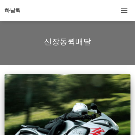
하남퀵
내
비
게
이
션
신장동퀵배달
토
글