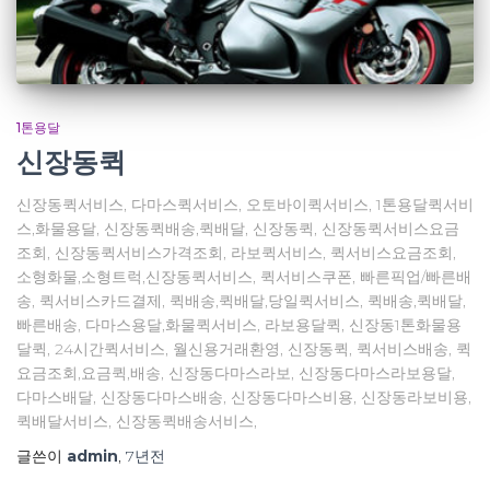
1톤용달
신장동퀵
신장동퀵서비스, 다마스퀵서비스, 오토바이퀵서비스, 1톤용달퀵서비
스,화물용달, 신장동퀵배송,퀵배달, 신장동퀵, 신장동퀵서비스요금
조회, 신장동퀵서비스가격조회, 라보퀵서비스, 퀵서비스요금조회,
소형화물,소형트럭,신장동퀵서비스, 퀵서비스쿠폰, 빠른픽업/빠른배
송, 퀵서비스카드결제, 퀵배송,퀵배달,당일퀵서비스, 퀵배송,퀵배달,
빠른배송, 다마스용달,화물퀵서비스, 라보용달퀵, 신장동1톤화물용
달퀵, 24시간퀵서비스, 월신용거래환영, 신장동퀵, 퀵서비스배송, 퀵
요금조회,요금퀵,배송, 신장동다마스라보, 신장동다마스라보용달,
다마스배달, 신장동다마스배송, 신장동다마스비용, 신장동라보비용,
퀵배달서비스, 신장동퀵배송서비스,
글쓴이
admin
,
7년
전