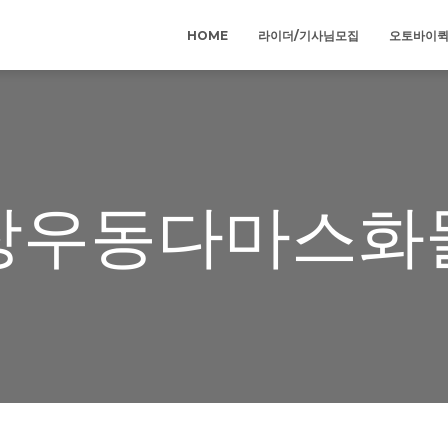
HOME
라이더/기사님모집
오토바이
창우동다마스화