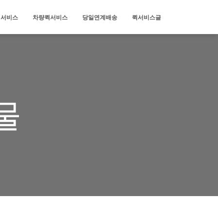
퀵서비스
차량퀵서비스
당일연계배송
퀵서비스글
물