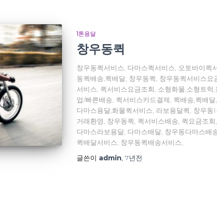
1톤용달
창우동퀵
창우동퀵서비스, 다마스퀵서비스, 오토바이퀵서
동퀵배송,퀵배달, 창우동퀵, 창우동퀵서비스요
서비스, 퀵서비스요금조회, 소형화물,소형트럭
업/빠른배송, 퀵서비스카드결제, 퀵배송,퀵배달
다마스용달,화물퀵서비스, 라보용달퀵, 창우동1
거래환영, 창우동퀵, 퀵서비스배송, 퀵요금조회
다마스라보용달, 다마스배달, 창우동다마스배송
퀵배달서비스, 창우동퀵배송서비스,
글쓴이
admin
,
7년
전