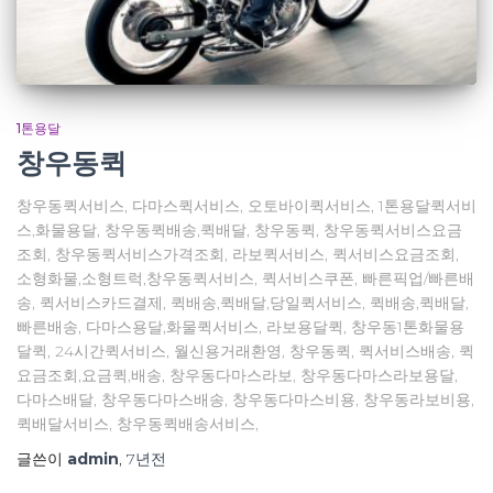
1톤용달
창우동퀵
창우동퀵서비스, 다마스퀵서비스, 오토바이퀵서비스, 1톤용달퀵서비
스,화물용달, 창우동퀵배송,퀵배달, 창우동퀵, 창우동퀵서비스요금
조회, 창우동퀵서비스가격조회, 라보퀵서비스, 퀵서비스요금조회,
소형화물,소형트럭,창우동퀵서비스, 퀵서비스쿠폰, 빠른픽업/빠른배
송, 퀵서비스카드결제, 퀵배송,퀵배달,당일퀵서비스, 퀵배송,퀵배달,
빠른배송, 다마스용달,화물퀵서비스, 라보용달퀵, 창우동1톤화물용
달퀵, 24시간퀵서비스, 월신용거래환영, 창우동퀵, 퀵서비스배송, 퀵
요금조회,요금퀵,배송, 창우동다마스라보, 창우동다마스라보용달,
다마스배달, 창우동다마스배송, 창우동다마스비용, 창우동라보비용,
퀵배달서비스, 창우동퀵배송서비스,
글쓴이
admin
,
7년
전