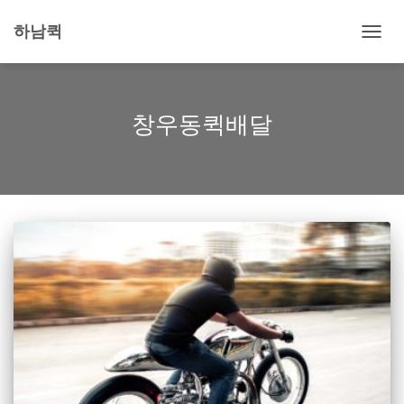
하남퀵
내
비
게
이
션
창우동퀵배달
토
글