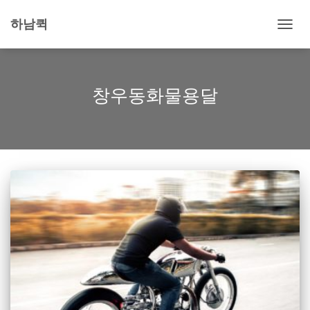
하남퀵
내
비
게
이
션
창우동화물용달
토
글