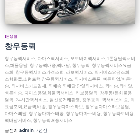
1톤용달
창우동퀵
창우동퀵서비스, 다마스퀵서비스, 오토바이퀵서비스, 1톤용달퀵서비
스,화물용달, 창우동퀵배송,퀵배달, 창우동퀵, 창우동퀵서비스요금
조회, 창우동퀵서비스가격조회, 라보퀵서비스, 퀵서비스요금조회,
소형화물,소형트럭,창우동퀵서비스, 퀵서비스쿠폰, 빠른픽업/빠른배
송, 퀵서비스카드결제, 퀵배송,퀵배달,당일퀵서비스, 퀵배송,퀵배달,
빠른배송, 다마스용달,화물퀵서비스, 라보용달퀵, 창우동1톤화물용
달퀵, 24시간퀵서비스, 월신용거래환영, 창우동퀵, 퀵서비스배송, 퀵
요금조회,요금퀵,배송, 창우동다마스라보, 창우동다마스라보용달,
다마스배달, 창우동다마스배송, 창우동다마스비용, 창우동라보비용,
퀵배달서비스, 창우동퀵배송서비스,
글쓴이
admin
,
7년
전