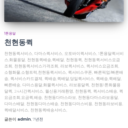
1톤용달
천현동퀵
천현동퀵서비스, 다마스퀵서비스, 오토바이퀵서비스, 1톤용달퀵서비
스,화물용달, 천현동퀵배송,퀵배달, 천현동퀵, 천현동퀵서비스요금
조회, 천현동퀵서비스가격조회, 라보퀵서비스, 퀵서비스요금조회,
소형화물,소형트럭,천현동퀵서비스, 퀵서비스쿠폰, 빠른픽업/빠른배
송, 퀵서비스카드결제, 퀵배송,퀵배달,당일퀵서비스, 퀵배송,퀵배달,
빠른배송, 다마스용달,화물퀵서비스, 라보용달퀵, 천현동1톤화물용
달퀵, 24시간퀵서비스, 월신용거래환영, 천현동퀵, 퀵서비스배송, 퀵
요금조회,요금퀵,배송, 천현동다마스라보, 천현동다마스라보용달,
다마스배달, 천현동다마스배송, 천현동다마스비용, 천현동라보비용,
퀵배달서비스, 천현동퀵배송서비스,
글쓴이
admin
,
7년
전