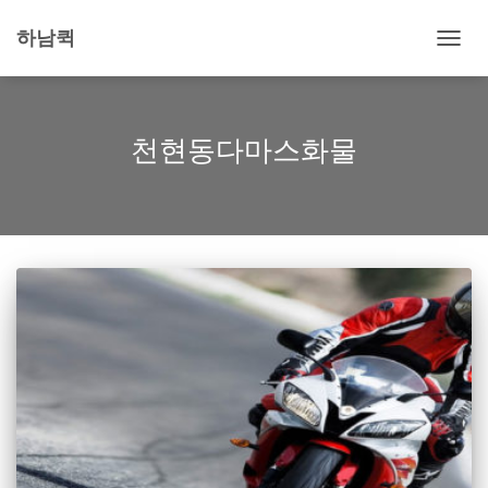
하남퀵
내
비
게
이
션
천현동다마스화물
토
글